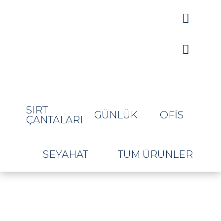


SIRT
GÜNLÜK
OFIS
ÇANTALARI
SEYAHAT
TÜM ÜRÜNLER