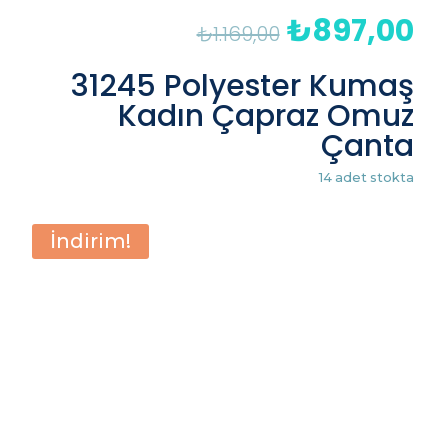
₺
897,00
Orijinal
Şu
₺
1.169,00
fiyat:
an
₺1.169,00.
fiy
31245 Polyester Kumaş
₺8
Kadın Çapraz Omuz
Çanta
14 adet stokta
İndirim!