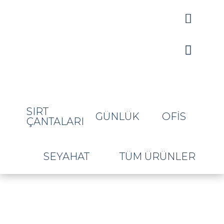


SIRT
GÜNLÜK
OFIS
ÇANTALARI
SEYAHAT
TÜM ÜRÜNLER