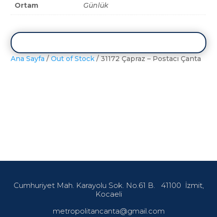
Ortam
Günlük
Ana Sayfa
/
Out of Stock
/ 31172 Çapraz – Postacı Çanta
Cumhuriyet Mah. Karayolu Sok. No.61 B.
41100
İzmit,
Kocaeli
metropolitancanta@gmail.com