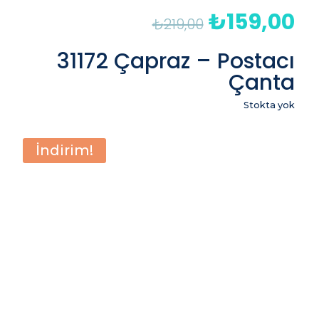
₺
159,00
Orijinal
Şu
₺
219,00
fiyat:
an
₺219,00.
fiy
31172 Çapraz – Postacı
₺1
Çanta
Stokta yok
İndirim!