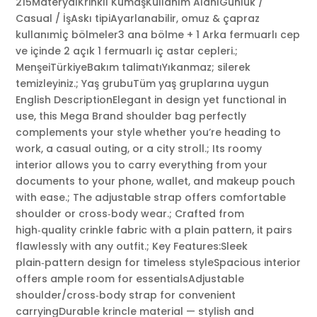
215MateryalKrinkıl KumaşKullanım AlanıGünlük /
Casual / İşAskı tipiAyarlanabilir, omuz & çapraz
kullanımİç bölmeler3 ana bölme + 1 Arka fermuarlı cep
ve içinde 2 açık 1 fermuarlı iç astar cepleri.;
MenşeiTürkiyeBakım talimatıYıkanmaz; silerek
temizleyiniz.; Yaş grubuTüm yaş gruplarına uygun
English DescriptionElegant in design yet functional in
use, this Mega Brand shoulder bag perfectly
complements your style whether you’re heading to
work, a casual outing, or a city stroll.; Its roomy
interior allows you to carry everything from your
documents to your phone, wallet, and makeup pouch
with ease.; The adjustable strap offers comfortable
shoulder or cross‑body wear.; Crafted from
high‑quality crinkle fabric with a plain pattern, it pairs
flawlessly with any outfit.; Key Features:Sleek
plain‑pattern design for timeless styleSpacious interior
offers ample room for essentialsAdjustable
shoulder/cross‑body strap for convenient
carryingDurable krincle material — stylish and