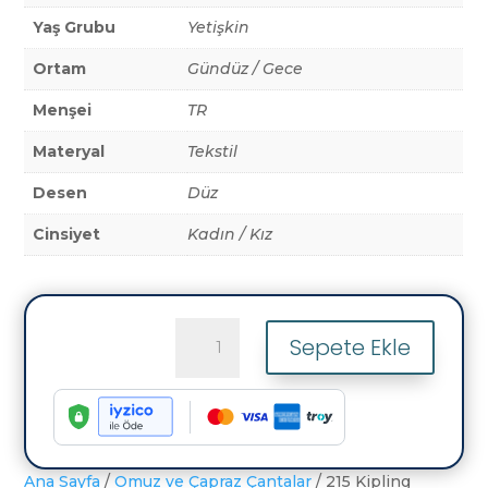
Yaş Grubu
Yetişkin
Ortam
Gündüz / Gece
Menşei
TR
Materyal
Tekstil
Desen
Düz
Cinsiyet
Kadın / Kız
215
Sepete Ekle
Kipling
Kumaş
Kadın
Çapraz
Çanta
Gri
Ana Sayfa
/
Omuz ve Çapraz Çantalar
/ 215 Kipling