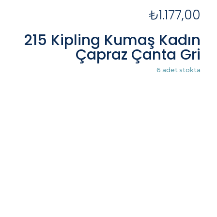
₺
1.177,00
215 Kipling Kumaş Kadın
Çapraz Çanta Gri
6 adet stokta