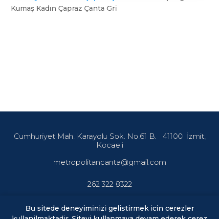
adet
Kumaş Kadın Çapraz Çanta Gri
Cumhuriyet Mah. Karayolu Sok. No.61 B.
41100
İzmit,
Kocaeli
metropolitancanta@gmail.com
262 322 8322
Bu sitede deneyiminizi gelistirmek icin cerezler
kullanilmaktadir. Siteyi kullanmaya devam ederek cerez