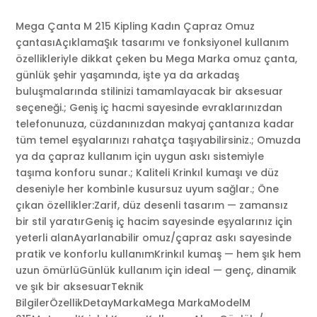
Mega Çanta M 215 Kipling Kadın Çapraz Omuz
çantasıAçıklamaŞık tasarımı ve fonksiyonel kullanım
özellikleriyle dikkat çeken bu Mega Marka omuz çanta,
günlük şehir yaşamında, işte ya da arkadaş
buluşmalarında stilinizi tamamlayacak bir aksesuar
seçeneği.; Geniş iç hacmi sayesinde evraklarınızdan
telefonunuza, cüzdanınızdan makyaj çantanıza kadar
tüm temel eşyalarınızı rahatça taşıyabilirsiniz.; Omuzda
ya da çapraz kullanım için uygun askı sistemiyle
taşıma konforu sunar.; Kaliteli Krinkıl kumaşı ve düz
deseniyle her kombinle kusursuz uyum sağlar.; Öne
çıkan özellikler:Zarif, düz desenli tasarım — zamansız
bir stil yaratırGeniş iç hacim sayesinde eşyalarınız için
yeterli alanAyarlanabilir omuz/çapraz askı sayesinde
pratik ve konforlu kullanımKrinkıl kumaş — hem şık hem
uzun ömürlüGünlük kullanım için ideal — genç, dinamik
ve şık bir aksesuarTeknik
BilgilerÖzellikDetayMarkaMega MarkaModelM