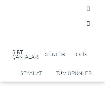


SIRT
GÜNLÜK
OFIS
ÇANTALARI
SEYAHAT
TÜM ÜRÜNLER