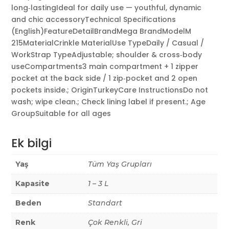
long‑lastingIdeal for daily use — youthful, dynamic
and chic accessoryTechnical Specifications
(English)FeatureDetailBrandMega BrandModelM
215MaterialCrinkle MaterialUse TypeDaily / Casual /
WorkStrap TypeAdjustable; shoulder & cross‑body
useCompartments3 main compartment + 1 zipper
pocket at the back side / 1 zip‑pocket and 2 open
pockets inside.; OriginTurkeyCare InstructionsDo not
wash; wipe clean.; Check lining label if present.; Age
GroupSuitable for all ages
Ek bilgi
Yaş
Tüm Yaş Grupları
Kapasite
1 – 3 L
Beden
Standart
Renk
Çok Renkli, Gri