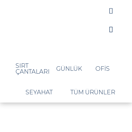


SIRT
GÜNLÜK
OFIS
ÇANTALARI
SEYAHAT
TÜM ÜRÜNLER