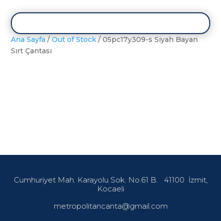
Ana Sayfa
/
Out of Stock
/ 05pc17y309-s Siyah Bayan
Sırt Çantası
Cumhuriyet Mah. Karayolu Sok. No.61 B.
41100
İzmit,
Kocaeli
metropolitancanta@gmail.com