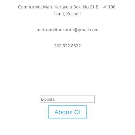
Cumhuriyet Mah. Karayolu Sok. No.61 B.
41100
İzmit, Kocaeli
metropolitancanta@gmail.com
262 322 8322
En son haberler ve
fırsatlardan haberdar olmak
için abone olun.
Başarı Mesajı
Abone Ol