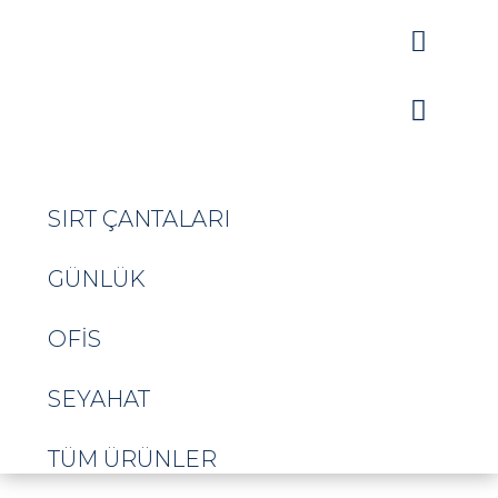


SIRT ÇANTALARI
GÜNLÜK
OFIS
SEYAHAT
TÜM ÜRÜNLER