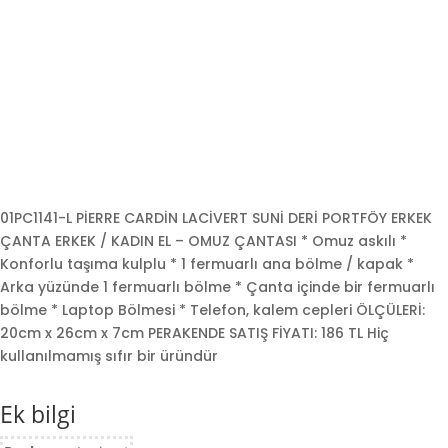
01PC1141-L PİERRE CARDİN LACİVERT SUNİ DERİ PORTFÖY ERKEK
ÇANTA ERKEK / KADIN EL – OMUZ ÇANTASI * Omuz askılı *
Konforlu taşıma kulplu * 1 fermuarlı ana bölme / kapak *
Arka yüzünde 1 fermuarlı bölme * Çanta içinde bir fermuarlı
bölme * Laptop Bölmesi * Telefon, kalem cepleri ÖLÇÜLERİ:
20cm x 26cm x 7cm PERAKENDE SATIŞ FİYATI: 186 TL Hiç
kullanılmamış sıfır bir üründür
Ek bilgi