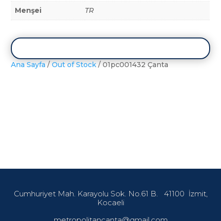
Menşei
TR
Ana Sayfa
/
Out of Stock
/ 01pc001432 Çanta
Cumhuriyet Mah. Karayolu Sok. No.61 B.
41100
İzmit,
Kocaeli
metropolitancanta@gmail.com