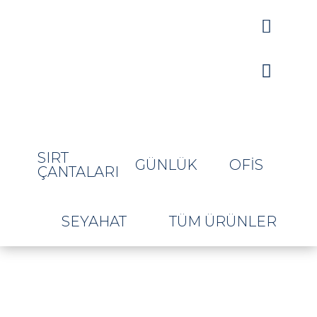


SIRT
GÜNLÜK
OFIS
ÇANTALARI
SEYAHAT
TÜM ÜRÜNLER