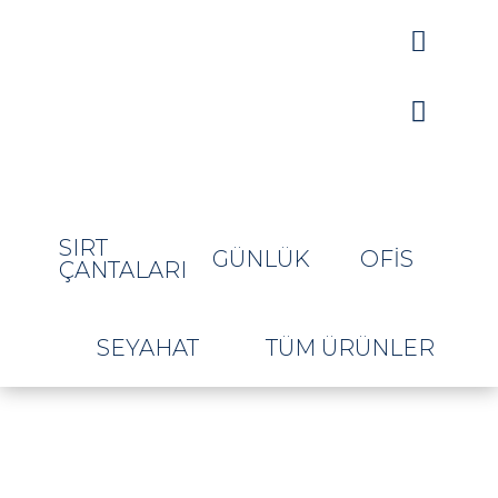


SIRT
GÜNLÜK
OFIS
ÇANTALARI
SEYAHAT
TÜM ÜRÜNLER