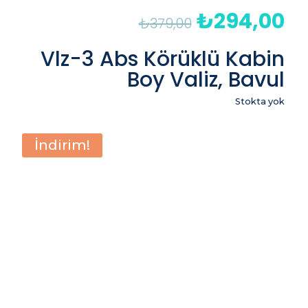
₺
294,00
Orijinal
Şu
₺
379,00
fiyat:
an
₺379,00.
fiy
Vlz-3 Abs Körüklü Kabin
₺2
Boy Valiz, Bavul
Stokta yok
İndirim!