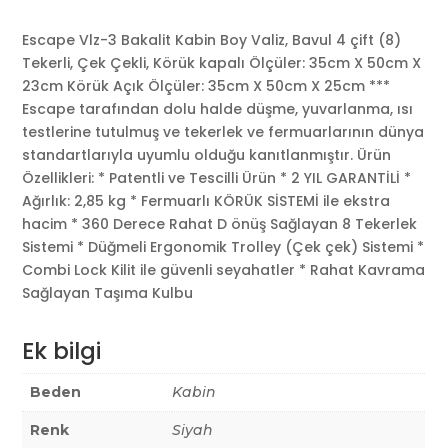
Escape Vlz-3 Bakalit Kabin Boy Valiz, Bavul 4 çift (8)
Tekerli, Çek Çekli, Körük kapalı Ölçüler: 35cm X 50cm X
23cm Körük Açık Ölçüler: 35cm X 50cm X 25cm ***
Escape tarafından dolu halde düşme, yuvarlanma, ısı
testlerine tutulmuş ve tekerlek ve fermuarlarının dünya
standartlarıyla uyumlu olduğu kanıtlanmıştır. Ürün
Özellikleri: * Patentli ve Tescilli Ürün * 2 YIL GARANTİLİ *
Ağırlık: 2,85 kg * Fermuarlı KÖRÜK SİSTEMİ ile ekstra
hacim * 360 Derece Rahat D önüş Sağlayan 8 Tekerlek
Sistemi * Düğmeli Ergonomik Trolley (Çek çek) Sistemi *
Combi Lock Kilit ile güvenli seyahatler * Rahat Kavrama
Sağlayan Taşıma Kulbu
Ek bilgi
Beden
Kabin
Renk
Siyah