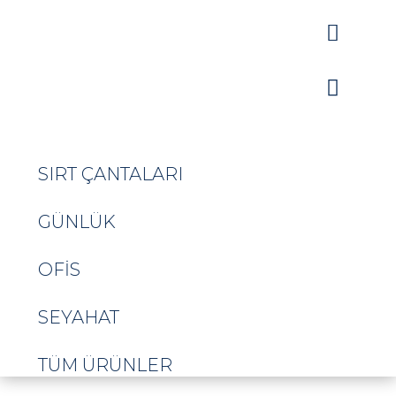


SIRT ÇANTALARI
GÜNLÜK
OFIS
SEYAHAT
TÜM ÜRÜNLER