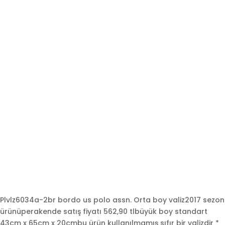
Plvlz6034a-2br bordo us polo assn. Orta boy valiz2017 sezon
ürünüperakende satış fiyatı 562,90 tlbüyük boy standart
43cm x 65cm x 20cmbu ürün kullanılmamış sıfır bir valizdir *