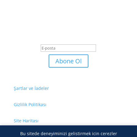
En son haberler ve
fırsatlardan haberdar olmak
için abone olun.
Başarı Mesajı
Abone Ol
Şartlar ve İadeler
Gizlilik Politikası
Site Haritası
Bu sitede deneyiminizi gelistirmek icin cerezler
Bize Ulaşın