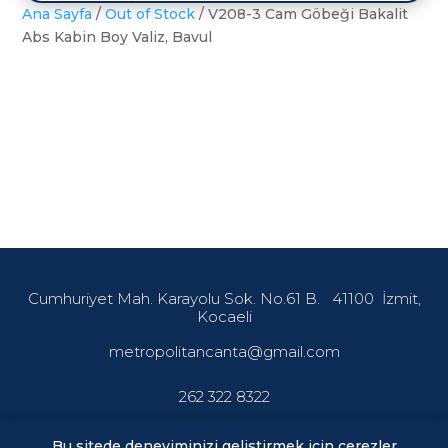
Ana Sayfa
/
Out of Stock
/ V208-3 Cam Göbeği Bakalit
Abs Kabin Boy Valiz, Bavul
Cumhuriyet Mah. Karayolu Sok. No.61 B.
41100
İzmit,
Kocaeli
metropolitancanta@gmail.com
262 322 8322
Bu sitede deneyiminizi gelistirmek icin cerezler