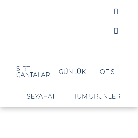


SIRT
GÜNLÜK
OFIS
ÇANTALARI
SEYAHAT
TÜM ÜRÜNLER