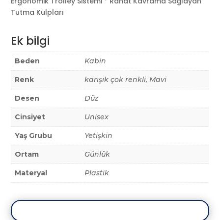
Ergonomik Trolley Sistemi * Rahat Kavrama Sağlayan
Tutma Kulpları
Ek bilgi
Beden
Kabin
Renk
karışık çok renkli, Mavi
Desen
Düz
Cinsiyet
Unisex
Yaş Grubu
Yetişkin
Ortam
Günlük
Materyal
Plastik