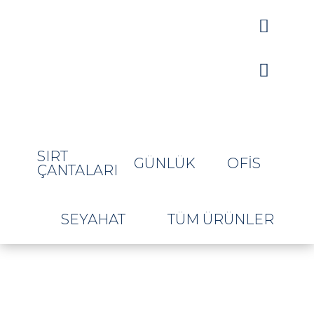


SIRT
GÜNLÜK
OFIS
ÇANTALARI
SEYAHAT
TÜM ÜRÜNLER