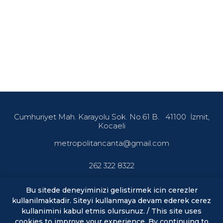
Cumhuriyet Mah. Karayolu Sok. No.61 B.
41100
İzmit,
Kocaeli
metropolitancanta@gmail.com
262 322 8322
Bu sitede deneyiminizi gelistirmek icin cerezler
kullanilmaktadir. Siteyi kullanmaya devam ederek cerez
En son haberler ve fırsatlardan haberdar olmak için abone
olun.
kullanimini kabul etmis olursunuz. / This site uses
cookies to improve your experience. By continuing to