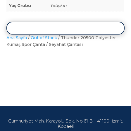
Yaş Grubu
Yetişkin
Ana Sayfa
/
Out of Stock
/ Thunder 20500 Polyester
Kumaş Spor Çanta / Seyahat Çantası
Cumhuriyet Mah. Karayolu Sok. No.61 B.
41100
İzmit,
Kocaeli