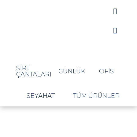


SIRT
GÜNLÜK
OFIS
ÇANTALARI
SEYAHAT
TÜM ÜRÜNLER