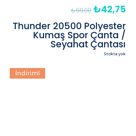
₺
42,75
Orijinal
Şu
₺
69,00
fiyat:
an
₺69,00.
fiy
Thunder 20500 Polyester
₺4
Kumaş Spor Çanta /
Seyahat Çantası
Stokta yok
İndirim!