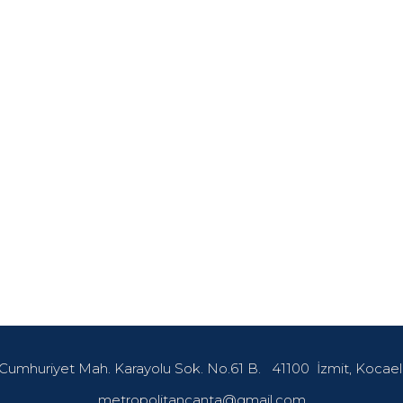
Cumhuriyet Mah. Karayolu Sok. No.61 B.
41100
İzmit, Kocael
metropolitancanta@gmail.com