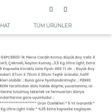


AHAT
TÜM ÜRÜNLER
04PC8800-1K Pierre Cardin Kırmızı Büyük Boy Valiz 4
erli, Çekmeli, Naylon Kumaş….3,5 Kg Ultra Light, Extra
 Kapasite Körüklü Liste Fiyatı 469 TL dır. ; Büyük Boy
andart 47cm X 70cm X 30cm Teşhir üründür, hafif
ikleri olabilir. ; Buna göre fiyatlandırılmıştır. ; PİERRE
RDİN tarafından dolu halde düşme, yuvarlanma, ısı
tlerine tutulmuş tekerlek ve fermuarları dünya
andartlarına göre uyumludur. ;
********************* Ürün Özellikleri * 5 Yıl Garantili *
 Kg Ultra Light Valiz * %25 Extra kapasite saglayan