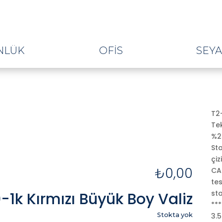
NLÜK
OFIS
SEY
T2-
Tek
%25
St
çiz
₺
0,00
CA
tes
st
k Kırmızı Büyük Boy Valiz
***
Stokta yok
3.5