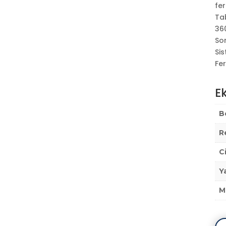
fer
Tab
36
So
Si
Fer
Ek
B
R
C
Y
M