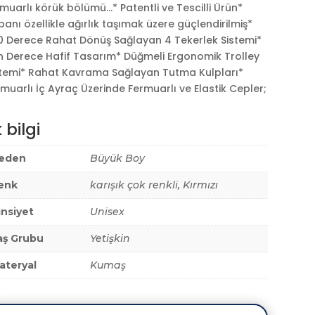
muarlı körük bölümü…* Patentli ve Tescilli Ürün*
anı özellikle ağırlık taşımak üzere güçlendirilmiş*
0 Derece Rahat Dönüş Sağlayan 4 Tekerlek Sistemi*
n Derece Hafif Tasarım* Düğmeli Ergonomik Trolley
stemi* Rahat Kavrama Sağlayan Tutma Kulpları*
muarlı İç Ayraç Üzerinde Fermuarlı ve Elastik Cepler;
 bilgi
eden
Büyük Boy
enk
karışık çok renkli, Kırmızı
insiyet
Unisex
aş Grubu
Yetişkin
ateryal
Kumaş