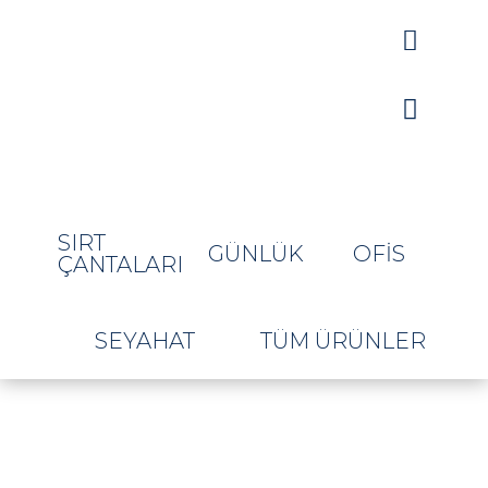


SIRT
GÜNLÜK
OFIS
ÇANTALARI
SEYAHAT
TÜM ÜRÜNLER