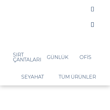


SIRT
GÜNLÜK
OFIS
ÇANTALARI
SEYAHAT
TÜM ÜRÜNLER