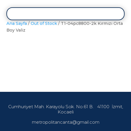
Ana Sayfa
/
Out of Stock
/ T1-04pc8800-2k Kırmızı Orta
Boy Valiz
Cumhuriyet Mah. Karayolu Sok. No.61 B.
41100
İzmit,
Kocaeli
metropolitancanta@gmail.com