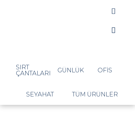


SIRT
GÜNLÜK
OFIS
ÇANTALARI
SEYAHAT
TÜM ÜRÜNLER