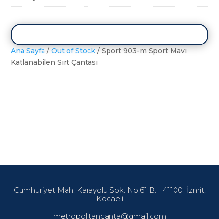
Ana Sayfa
/
Out of Stock
/ Sport 903-m Sport Mavi
Katlanabilen Sırt Çantası
Cumhuriyet Mah. Karayolu Sok. No.61 B.
41100
İzmit,
Kocaeli
metropolitancanta@gmail.com