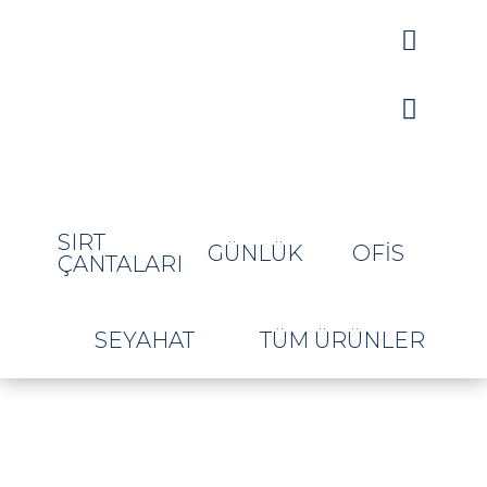


SIRT
GÜNLÜK
OFIS
ÇANTALARI
SEYAHAT
TÜM ÜRÜNLER