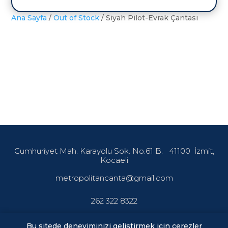
Ana Sayfa
/
Out of Stock
/ Siyah Pilot-Evrak Çantası
Cumhuriyet Mah. Karayolu Sok. No.61 B.
41100
İzmit,
Kocaeli
metropolitancanta@gmail.com
262 322 8322
Bu sitede deneyiminizi gelistirmek icin cerezler