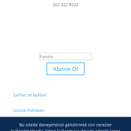
262 322 8322
En son haberler ve
fırsatlardan haberdar olmak
için abone olun.
Başarı Mesajı
Abone Ol
Şartlar ve İadeler
Gizlilik Politikası
Bu sitede deneyiminizi gelistirmek icin cerezler
Site Haritası
kullanilmaktadir. Siteyi kullanmaya devam ederek cerez