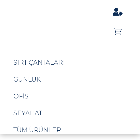


SIRT ÇANTALARI
GÜNLÜK
OFIS
SEYAHAT
TÜM ÜRÜNLER