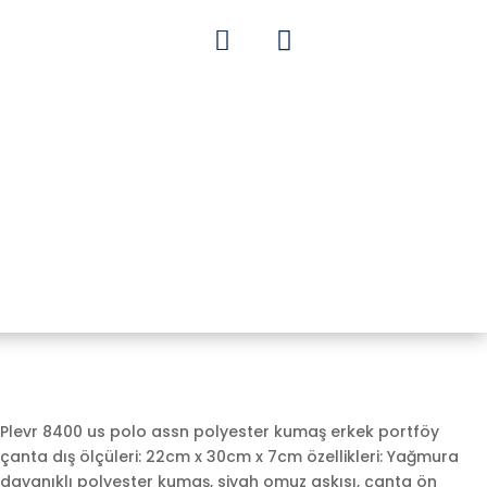


Plevr 8400 us polo assn polyester kumaş erkek portföy
çanta dış ölçüleri: 22cm x 30cm x 7cm özellikleri: Yağmura
dayanıklı polyester kumaş, siyah omuz askısı, çanta ön