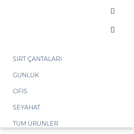


SIRT ÇANTALARI
GÜNLÜK
OFIS
SEYAHAT
TÜM ÜRÜNLER