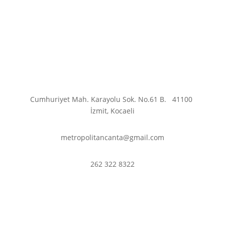
Cumhuriyet Mah. Karayolu Sok. No.61 B.
41100
İzmit, Kocaeli
metropolitancanta@gmail.com
262 322 8322
En son haberler ve
fırsatlardan haberdar olmak
için abone olun.