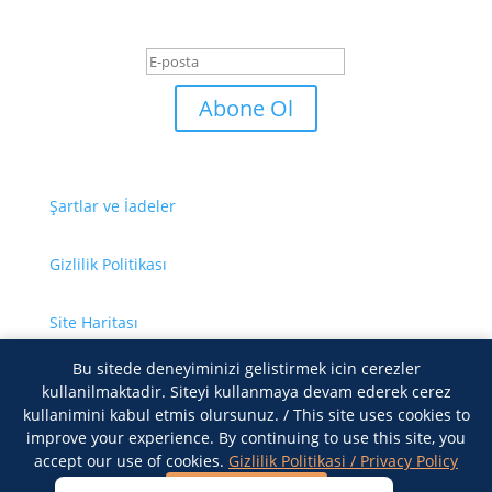
Başarı Mesajı
Abone Ol
Şartlar ve İadeler
Gizlilik Politikası
Site Haritası
Bu sitede deneyiminizi gelistirmek icin cerezler
Bize Ulaşın
kullanilmaktadir. Siteyi kullanmaya devam ederek cerez
kullanimini kabul etmis olursunuz. / This site uses cookies to
improve your experience. By continuing to use this site, you
accept our use of cookies.
Gizlilik Politikasi / Privacy Policy