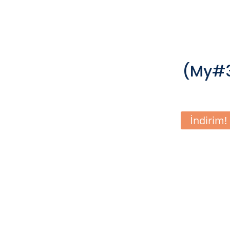
(My#3
İndirim!