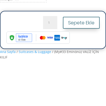
(My#33
Sepete Ekle
Eminönü)
VALİZ
İÇİN
KILIF
adet
Ana Sayfa
/
Suitcases & Luggage
/ (My#33 Eminönü) VALİZ İÇİN
KILIF