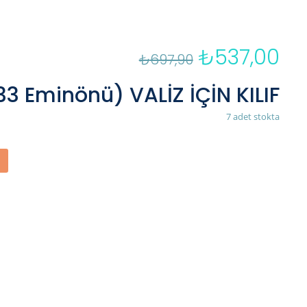
₺
537,00
Orijinal
Şu
₺
697,90
fiyat:
an
₺697,90.
fiya
3 Eminönü) VALİZ İÇİN KILIF
₺53
7 adet stokta