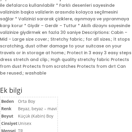
ile defalarca kullanılabilir * Farklı desenleri sayesinde
valizinizin başka valizlerin arasında kolayca seçilmesini
sağlar * Valizinizi sararak çiziklere, aşınmaya ve yıpranmaya
karşı korur * Giydir – Gerdir – Tuttur * Akıllı dizaynı sayesinde
daki
valizinize giydirmek en fazla 30 saniye Descriptions: Cabin –
t:
Mid – Large size cover.; Stretchy fabric.; for all sizes.; İt stops
7,00.
scratching, dust other damage to your suitcase on your
travels or in storage at home.; Protect in 3 easy 3 easy steps
dress stretch and clip.; Hıgh quality stretchy fabric Protects
from dust Protects from scratches Protects from dırt Can
be reused.; washable
Ek bilgi
Beden
Orta Boy
Renk
Beyaz, beyaz – mavi
Boyut
Küçük (Kabin) Boy
Cinsiyet
Unisex
Menşei
TR