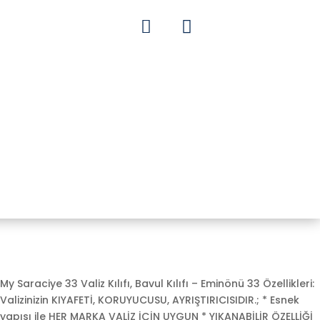


My Saraciye 33 Valiz Kılıfı, Bavul Kılıfı – Eminönü 33 Özellikleri:
Valizinizin KIYAFETİ, KORUYUCUSU, AYRIŞTIRICISIDIR.; * Esnek
yapısı ile HER MARKA VALİZ İÇİN UYGUN * YIKANABİLİR ÖZELLİĞİ