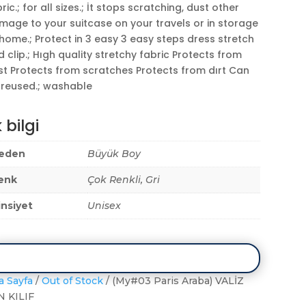
ric.; for all sizes.; İt stops scratching, dust other
mage to your suitcase on your travels or in storage
home.; Protect in 3 easy 3 easy steps dress stretch
 clip.; Hıgh quality stretchy fabric Protects from
st Protects from scratches Protects from dırt Can
 reused.; washable
 bilgi
eden
Büyük Boy
enk
Çok Renkli, Gri
insiyet
Unisex
a Sayfa
/
Out of Stock
/ (My#03 Paris Araba) VALİZ
N KILIF