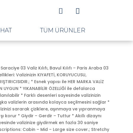


AHAT
TÜM ÜRÜNLER
Saraciye 03 Valiz Kılıfı, Bavul Kılıfı – Paris Araba 03
llikleri: Valizinizin KIYAFETİ, KORUYUCUSU,
IŞTIRICISIDIR.; * Esnek yapısı ile HER MARKA VALİZ
N UYGUN * YIKANABİLİR ÖZELLİĞİ ile defalarca
lanılabilir * Farklı desenleri sayesinde valizinizin
ka valizlerin arasında kolayca seçilmesini sağlar *
ki
izinizi sararak çiziklere, aşınmaya ve yıpranmaya
:
şı korur * Giydir – Gerdir – Tuttur * Akıllı dizaynı
,00.
esinde valizinize giydirmek en fazla 30 saniye
criptions: Cabin – Mid – Large size cover.; Stretchy