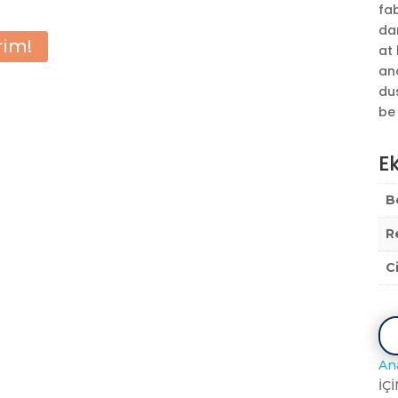
fab
da
rim!
at 
and
du
be
Ek
B
R
C
An
İÇİ