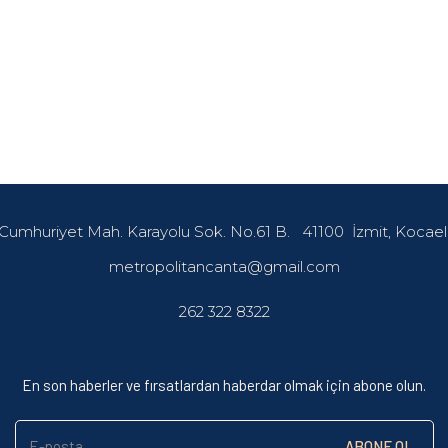
Cumhuriyet Mah. Karayolu Sok. No.61 B.
41100
İzmit, Kocael
metropolitancanta@gmail.com
262 322 8322
En son haberler ve fırsatlardan haberdar olmak için abone olun.
E-posta
ABONE OL