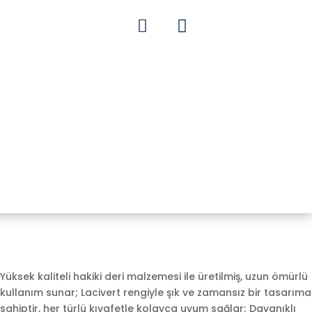


Yüksek kaliteli hakiki deri malzemesi ile üretilmiş, uzun ömürlü
kullanım sunar; Lacivert rengiyle şık ve zamansız bir tasarıma
sahiptir, her türlü kıyafetle kolayca uyum sağlar; Dayanıklı