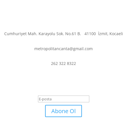
Cumhuriyet Mah. Karayolu Sok. No.61 B.
41100
İzmit, Kocaeli
metropolitancanta@gmail.com
262 322 8322
er ve fırsatlardan haberdar olmak iç
Başarı Mesajı
Abone Ol