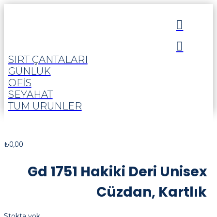


SIRT ÇANTALARI
GÜNLÜK
OFIS
SEYAHAT
TÜM ÜRÜNLER
₺
0,00
Gd 1751 Hakiki Deri Unisex
Cüzdan, Kartlık
Stokta yok