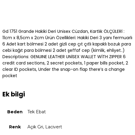
Gd 1751 Grande Hakiki Deri Unisex Cüzdan, Kartlık ÖLÇÜLERİ :
11cm x 8,5cm x 2cm Ürün Özellikleri: Hakiki Deri 3 yanı fermuarlı
6 Adet kart bölmesi 2 adet gizli cep çıt çıtlı kapaklı bozuk para
cebi kağıt para bölmesi 2 adet şeffaf cep (kimlik, ehliyet..)
Descriptions: GENUINE LEATHER UNİSEX WALLET WİTH ZIPPER 6
credit card sections, 2 secret pockets, 1 paper bills pocket, 2
clear ID pockets, Under the snap-on flap there’s a change
pocket
Ek bilgi
Beden
Tek Ebat
Renk
Açık Gri, Lacivert