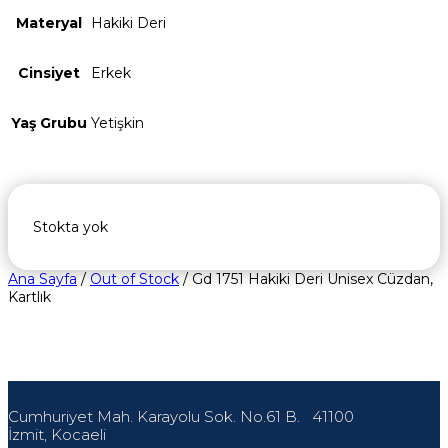
Materyal
Hakiki Deri
Cinsiyet
Erkek
Yaş Grubu
Yetişkin
Stokta yok
Ana Sayfa
/
Out of Stock
/ Gd 1751 Hakiki Deri Unisex Cüzdan,
Kartlık
Cumhuriyet Mah. Karayolu Sok. No.61 B.
41100
İzmit, Kocaeli