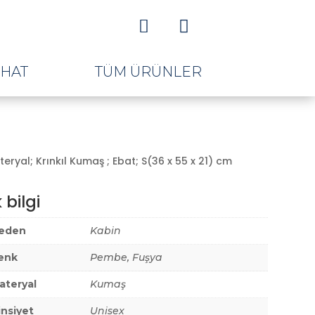


AHAT
TÜM ÜRÜNLER
eryal; Krınkıl Kumaş ; Ebat; S(36 x 55 x 21) cm
 bilgi
eden
Kabin
ki
enk
Pembe, Fuşya
:
ateryal
Kumaş
,00.
insiyet
Unisex