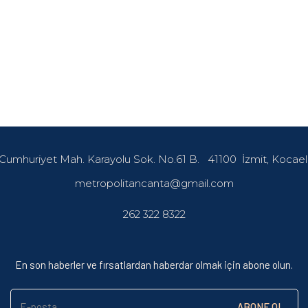
Cumhuriyet Mah. Karayolu Sok. No.61 B.
41100
İzmit, Kocael
metropolitancanta@gmail.com
262 322 8322
En son haberler ve fırsatlardan haberdar olmak için abone olun.
E-posta
ABONE OL