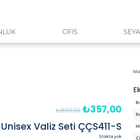
NLÜK
OFIS
SEY
Mat
Ek
B
₺
357,00
Orijinal
Şu
₺
599,00
fiyat:
anda
R
₺599,00.
fiyat
Unisex Valiz Seti ÇÇS411-S
M
₺357
Stokta yok
C