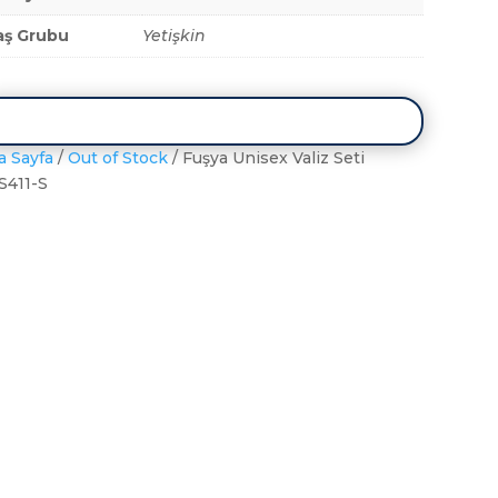
aş Grubu
Yetişkin
a Sayfa
/
Out of Stock
/ Fuşya Unisex Valiz Seti
S411-S