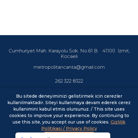
Cumhuriyet Mah. Karayolu Sok. No.61 B.
41100
İzmit,
Kocaeli
metropolitancanta@gmail.com
262 322 8322
Bu sitede deneyiminizi gelistirmek icin cerezler
kullanilmaktadir. Siteyi kullanmaya devam ederek cerez
En son haberler ve fırsatlardan haberdar olmak için abone
olun.
kullanimini kabul etmis olursunuz. / This site uses
cookies to improve your experience. By continuing to
use this site, you accept our use of cookies.
Gizlilik
E-posta
ABONE OL
Politikasi / Privacy Policy
Kabul Et / Accept