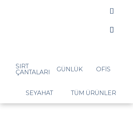


SIRT
GÜNLÜK
OFIS
ÇANTALARI
SEYAHAT
TÜM ÜRÜNLER