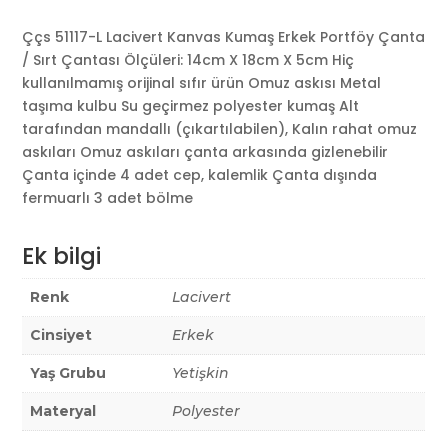
Ççs 51117-L Lacivert Kanvas Kumaş Erkek Portföy Çanta
/ Sırt Çantası Ölçüleri: 14cm X 18cm X 5cm Hiç
kullanılmamış orijinal sıfır ürün Omuz askısı Metal
taşıma kulbu Su geçirmez polyester kumaş Alt
tarafından mandallı (çıkartılabilen), Kalın rahat omuz
askıları Omuz askıları çanta arkasında gizlenebilir
Çanta içinde 4 adet cep, kalemlik Çanta dışında
fermuarlı 3 adet bölme
Ek bilgi
Renk
Lacivert
Cinsiyet
Erkek
Yaş Grubu
Yetişkin
Materyal
Polyester