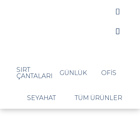


SIRT
GÜNLÜK
OFIS
ÇANTALARI
SEYAHAT
TÜM ÜRÜNLER