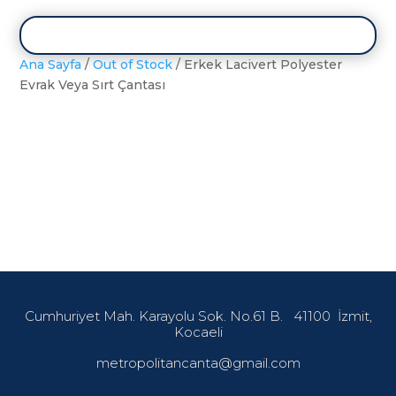
Ana Sayfa
/
Out of Stock
/ Erkek Lacivert Polyester
Evrak Veya Sırt Çantası
Cumhuriyet Mah. Karayolu Sok. No.61 B.
41100
İzmit,
Kocaeli
metropolitancanta@gmail.com