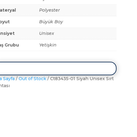
ateryal
Polyester
oyut
Büyük Boy
insiyet
Unisex
aş Grubu
Yetişkin
a Sayfa
/
Out of Stock
/ Ct83435-01 Siyah Unısex Sırt
ntası