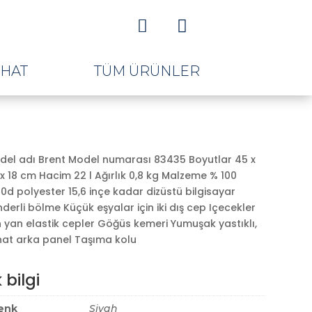


AHAT
TÜM ÜRÜNLER
del adı Brent Model numarası 83435 Boyutlar 45 x
x 18 cm Hacim 22 l Ağırlık 0,8 kg Malzeme % 100
0d polyester 15,6 inçe kadar dizüstü bilgisayar
derli bölme Küçük eşyalar için iki dış cep Içecekler
n yan elastik cepler Göğüs kemeri Yumuşak yastıklı,
hat arka panel Taşıma kolu
ki
:
 bilgi
,00.
enk
Siyah