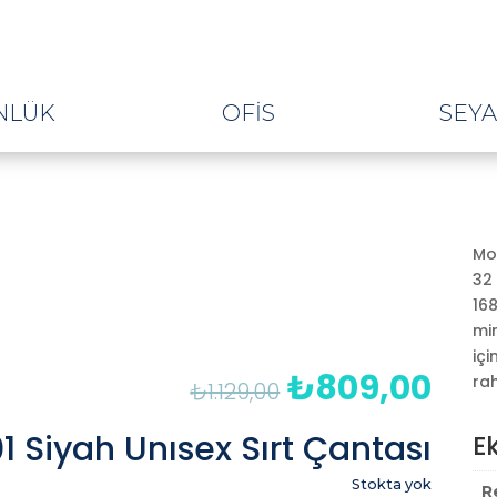
NLÜK
OFIS
SEY
Mo
32 
168
min
içi
₺
809,00
Orijinal
Şu
ra
₺
1.129,00
fiyat:
anda
₺1.129,00.
fiyat
 Siyah Unısex Sırt Çantası
Ek
₺809
Stokta yok
R