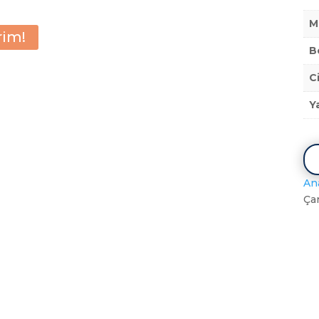
M
rim!
B
C
Y
An
Ça