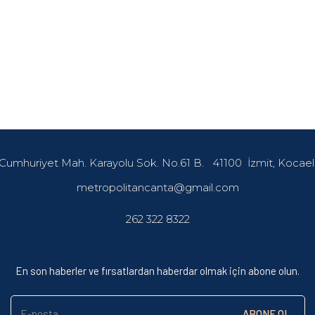
Cumhuriyet Mah. Karayolu Sok. No.61 B.
41100
İzmit, Kocael
metropolitancanta@gmail.com
262 322 8322
En son haberler ve fırsatlardan haberdar olmak için abone olun.
E-posta
ABONE OL