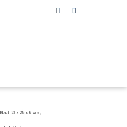


Ebat: 21 x 25 x 6 cm ;