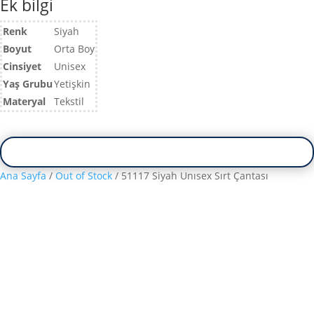
Ek bilgi
Renk
Siyah
Boyut
Orta Boy
Cinsiyet
Unisex
Yaş Grubu
Yetişkin
Materyal
Tekstil
Ana Sayfa
/
Out of Stock
/ 51117 Siyah Unısex Sırt Çantası