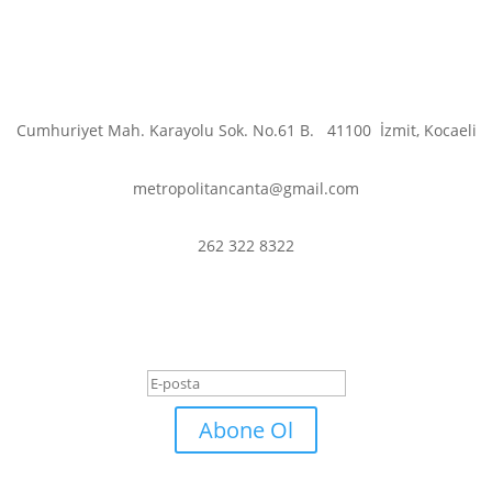
Cumhuriyet Mah. Karayolu Sok. No.61 B.
41100
İzmit, Kocaeli
metropolitancanta@gmail.com
262 322 8322
er ve fırsatlardan haberdar olmak iç
Başarı Mesajı
Abone Ol