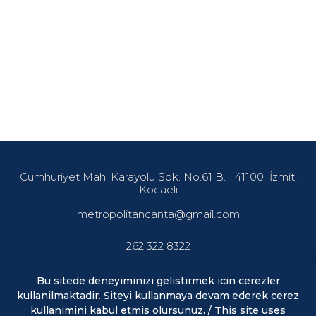
Cumhuriyet Mah. Karayolu Sok. No.61 B.
41100
İzmit,
Kocaeli
metropolitancanta@gmail.com
262 322 8322
Bu sitede deneyiminizi gelistirmek icin cerezler
kullanilmaktadir. Siteyi kullanmaya devam ederek cerez
En son haberler ve fırsatlardan haberdar olmak için abone
olun.
kullanimini kabul etmis olursunuz. / This site uses