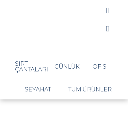


SIRT
GÜNLÜK
OFIS
ÇANTALARI
SEYAHAT
TÜM ÜRÜNLER