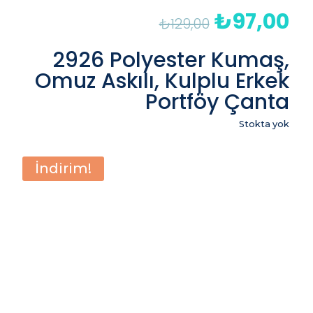
₺
97,00
Orijinal
Şu
₺
129,00
fiyat:
an
₺129,00.
fiy
2926 Polyester Kumaş,
₺9
Omuz Askılı, Kulplu Erkek
Portföy Çanta
Stokta yok
İndirim!