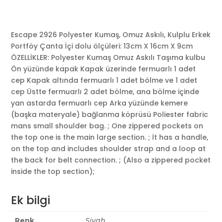
Escape 2926 Polyester Kumaş, Omuz Askılı, Kulplu Erkek
Portföy Çanta İçi dolu ölçüleri: 13cm X 16cm X 9cm
ÖZELLİKLER: Polyester Kumaş Omuz Askılı Taşıma kulbu
Ön yüzünde kapak Kapak üzerinde fermuarlı 1 adet
cep Kapak altında fermuarlı 1 adet bölme ve 1 adet
cep Üstte fermuarlı 2 adet bölme, ana bölme içinde
yan astarda fermuarlı cep Arka yüzünde kemere
(başka materyale) bağlanma köprüsü Poliester fabric
mans small shoulder bag. ; One zippered pockets on
the top one is the main large section. ; İt has a handle,
on the top and includes shoulder strap and a loop at
the back for belt connection. ; (Also a zippered pocket
inside the top section);
Ek bilgi
Renk
Siyah