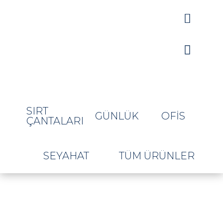


SIRT
GÜNLÜK
OFIS
ÇANTALARI
SEYAHAT
TÜM ÜRÜNLER