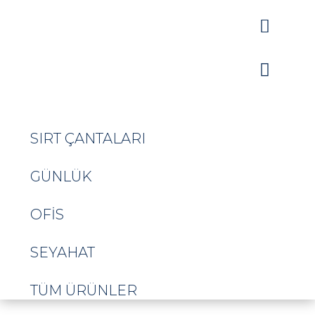


SIRT ÇANTALARI
GÜNLÜK
OFIS
SEYAHAT
TÜM ÜRÜNLER