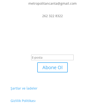
metropolitancanta@gmail.com
262 322 8322
En son haberler ve
fırsatlardan haberdar olmak
için abone olun.
Başarı Mesajı
Abone Ol
Şartlar ve İadeler
Gizlilik Politikası