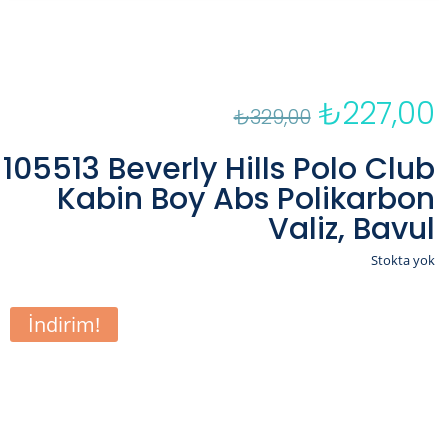
₺
227,00
Orijinal
₺
329,00
fiyat:
a
₺329,00.
f
105513 Beverly Hills Polo Club
₺
Kabin Boy Abs Polikarbon
Valiz, Bavul
Stokta yok
İndirim!