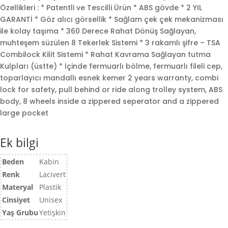
Özellikleri : * Patentli ve Tescilli Ürün * ABS gövde * 2 YIL
GARANTİ * Göz alıcı görsellik * Sağlam çek çek mekanizması
ile kolay taşıma * 360 Derece Rahat Dönüş Sağlayan,
muhteşem süzülen 8 Tekerlek Sistemi * 3 rakamlı şifre – TSA
Combilock Kilit Sistemi * Rahat Kavrama Sağlayan tutma
Kulpları (üstte) * İçinde fermuarlı bölme, fermuarlı fileli cep,
toparlayıcı mandallı esnek kemer 2 years warranty, combi
lock for safety, pull behind or ride along trolley system, ABS
body, 8 wheels inside a zippered seperator and a zippered
large pocket
Ek bilgi
Beden
Kabin
Renk
Lacivert
Materyal
Plastik
Cinsiyet
Unisex
Yaş Grubu
Yetişkin