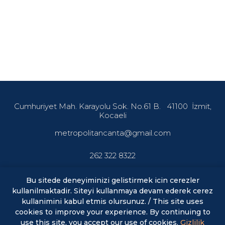
Cumhuriyet Mah. Karayolu Sok. No.61 B.
41100
İzmit,
Kocaeli
metropolitancanta@gmail.com
262 322 8322
Bu sitede deneyiminizi gelistirmek icin cerezler
kullanilmaktadir. Siteyi kullanmaya devam ederek cerez
En son haberler ve fırsatlardan haberdar olmak için abone
olun.
kullanimini kabul etmis olursunuz. / This site uses
cookies to improve your experience. By continuing to
use this site, you accept our use of cookies.
Gizlilik