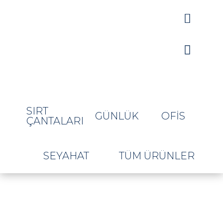


SIRT
GÜNLÜK
OFIS
ÇANTALARI
SEYAHAT
TÜM ÜRÜNLER