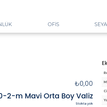
NLÜK
OFIS
SEY
Ek
R
₺
0,00
M
C
-2-m Mavi Orta Boy Valiz
Y
Stokta yok