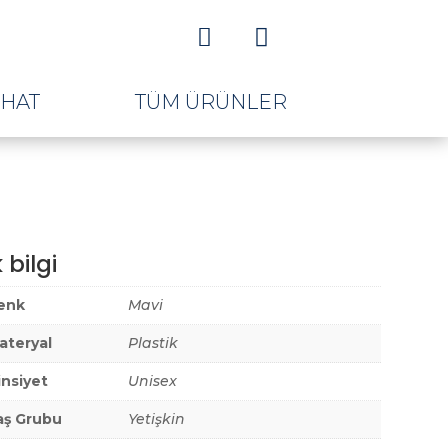


AHAT
TÜM ÜRÜNLER
 bilgi
enk
Mavi
ateryal
Plastik
insiyet
Unisex
aş Grubu
Yetişkin