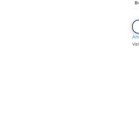
B
An
Val