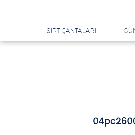
SIRT ÇANTALARI
GÜ
04pc2600