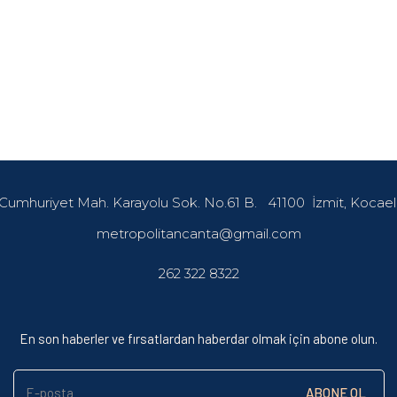
Cumhuriyet Mah. Karayolu Sok. No.61 B.
41100
İzmit, Kocael
metropolitancanta@gmail.com
262 322 8322
En son haberler ve fırsatlardan haberdar olmak için abone olun.
E-posta
ABONE OL