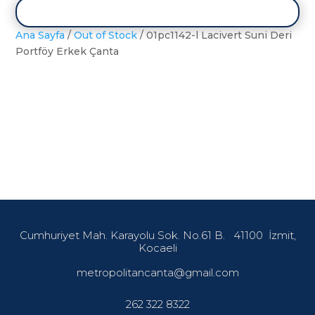
Ana Sayfa
/
Out of Stock
/ 01pc1142-l Lacivert Suni Deri
Portföy Erkek Çanta
Cumhuriyet Mah. Karayolu Sok. No.61 B.
41100
İzmit,
Kocaeli
metropolitancanta@gmail.com
262 322 8322