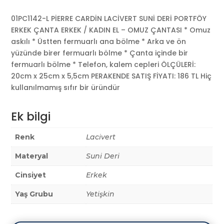
01PC1142-L PİERRE CARDİN LACİVERT SUNİ DERİ PORTFÖY
ERKEK ÇANTA ERKEK / KADIN EL – OMUZ ÇANTASI * Omuz
askılı * Üstten fermuarlı ana bölme * Arka ve ön
yüzünde birer fermuarlı bölme * Çanta içinde bir
fermuarlı bölme * Telefon, kalem cepleri ÖLÇÜLERİ:
20cm x 25cm x 5,5cm PERAKENDE SATIŞ FİYATI: 186 TL Hiç
kullanılmamış sıfır bir üründür
Ek bilgi
Renk
Lacivert
Materyal
Suni Deri
Cinsiyet
Erkek
Yaş Grubu
Yetişkin